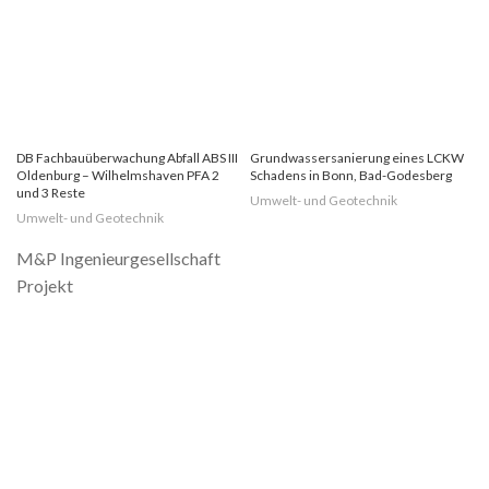
DB Fachbauüberwachung Abfall ABS III
Grundwassersanierung eines LCKW
Oldenburg – Wilhelmshaven PFA 2
Schadens in Bonn, Bad-Godesberg
und 3 Reste
Umwelt- und Geotechnik
Umwelt- und Geotechnik