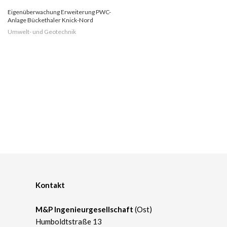
Eigenüberwachung Erweiterung PWC-
Anlage Bückethaler Knick-Nord
Umwelt- und Geotechnik
Kontakt
M&P Ingenieurgesellschaft
(Ost)
Humboldtstraße 13