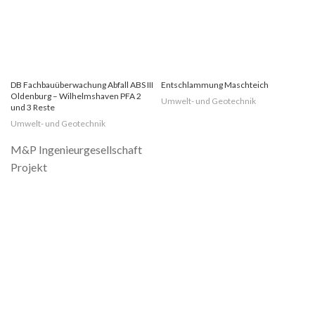
DB Fachbauüberwachung Abfall ABS III
Entschlammung Maschteich
Oldenburg – Wilhelmshaven PFA 2
Umwelt- und Geotechnik
und 3 Reste
Umwelt- und Geotechnik