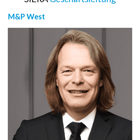
M&P West