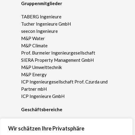
Gruppenmitglieder
TABERG Ingenieure
Tucher Ingenieure GmbH
seecon Ingenieure
M&P Water
M&P Climate
Prof. Burmeier Ingenieurgesellschaft
SIERA Property Management GmbH
M&P Umwelttechnik
M&P Energy
ICP Ingenieurgesellschaft Prof. Czurda und
Partner mbH
ICP Ingenieure GmbH
Geschäftsbereiche
Umwelt- und Geotechnik
Wir schätzen Ihre Privatsphäre
Gebäude