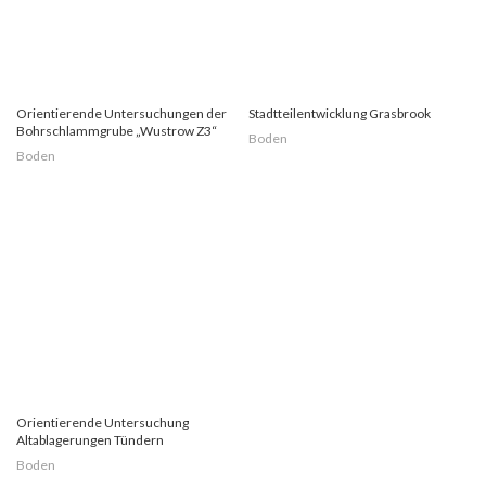
Orientierende Untersuchungen der
Stadtteilentwicklung Grasbrook
Bohrschlammgrube „Wustrow Z3“
Boden
Boden
Orientierende Untersuchung
Altablagerungen Tündern
Boden