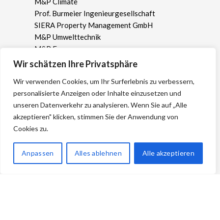
M&P Climate
Prof. Burmeier Ingenieurgesellschaft
SIERA Property Management GmbH
M&P Umwelttechnik
M&P Energy
ICP Ingenieurgesellschaft Prof. Czurda und
Wir schätzen Ihre Privatsphäre
Partner mbH
Wir verwenden Cookies, um Ihr Surferlebnis zu verbessern,
ICP Ingenieure GmbH
personalisierte Anzeigen oder Inhalte einzusetzen und
unseren Datenverkehr zu analysieren. Wenn Sie auf „Alle
Geschäftsbereiche
akzeptieren" klicken, stimmen Sie der Anwendung von
Cookies zu.
Umwelt- und Geotechnik
Gebäude
Erneuerbare Energien
Anpassen
Alles ablehnen
Alle akzeptieren
Wasserwirtschaft
Geoinformation
Kampfmittel
Naturschutz- und Landschaftsplanung