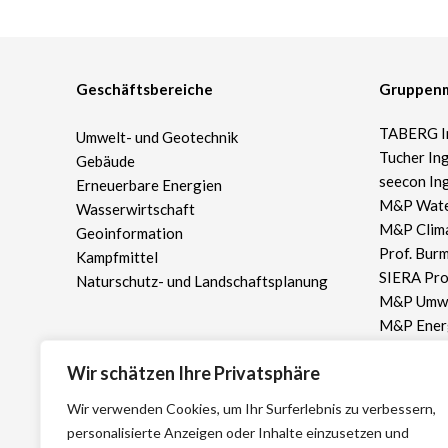
Geschäftsbereiche
Gruppenm
TABERG I
Umwelt- und Geotechnik
Tucher In
Gebäude
seecon In
Erneuerbare Energien
M&P Wat
Wasserwirtschaft
M&P Clim
Geoinformation
Prof. Burm
Kampfmittel
SIERA Pr
Naturschutz- und Landschaftsplanung
M&P Umwe
M&P Ene
ICP Ingeni
Wir schätzen Ihre Privatsphäre
und Partn
ICP Ingen
Wir verwenden Cookies, um Ihr Surferlebnis zu verbessern,
personalisierte Anzeigen oder Inhalte einzusetzen und