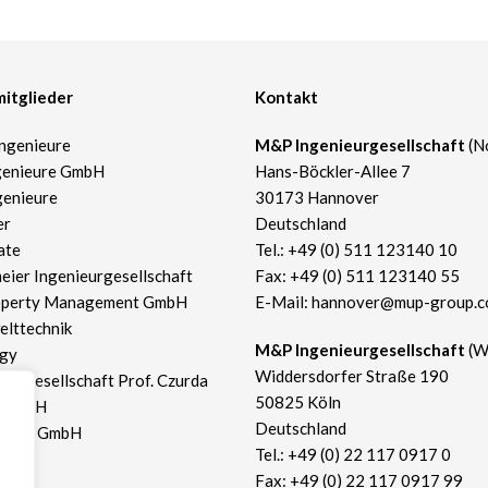
itglieder
Kontakt
ngenieure
​M&P Ingenieurgesellschaft
(N
genieure GmbH
Hans-Böckler-Allee 7
genieure
30173 Hannover
er
Deutschland
ate
Tel.:
+49 (0) 511 123140 10
eier Ingenieurgesellschaft
Fax: +49 (0) 511 123140 55
operty Management GmbH
E-Mail:
hannover@mup-group.
lttechnik
​M&P Ingenieurgesellschaft
(W
rgy
Widdersdorfer Straße 190
eurgesellschaft Prof. Czurda
50825 Köln
er mbH
Deutschland
ieure GmbH
Tel.:
+49 (0) 22 117 0917 0
Fax: +49 (0) 22 117 0917 99