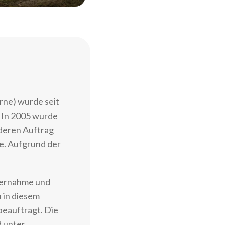
rne) wurde seit
. In 2005 wurde
 deren Auftrag
e. Aufgrund der
Übernahme und
 in diesem
beauftragt. Die
 unter