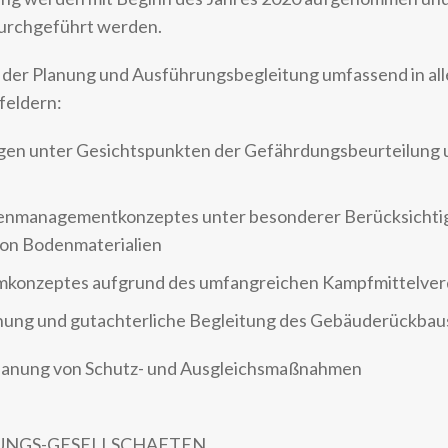
durchgeführt werden.
er Planung und Ausführungsbegleitung umfassend in alle
eldern:
n unter Gesichtspunkten der Gefährdungsbeurteilung 
enmanagementkonzeptes unter besonderer Berücksichti
on Bodenmaterialien
mkonzeptes aufgrund des umfangreichen Kampfmittelver
ung und gutachterliche Begleitung des Gebäuderückbau
Planung von Schutz- und Ausgleichsmaßnahmen
UNGS-GESELLSCHAFTEN