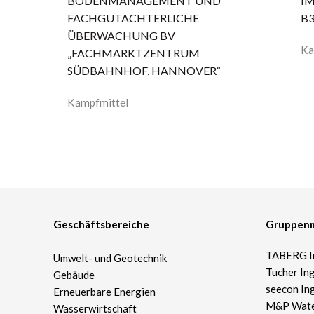
BODENMANAGEMENT UND
I
FACHGUTACHTERLICHE
B
ÜBERWACHUNG BV
Ka
„FACHMARKTZENTRUM
SÜDBAHNHOF, HANNOVER“
Kampfmittel
Geschäftsbereiche
Gruppenm
TABERG I
Umwelt- und Geotechnik
Tucher In
Gebäude
seecon In
Erneuerbare Energien
M&P Wat
Wasserwirtschaft