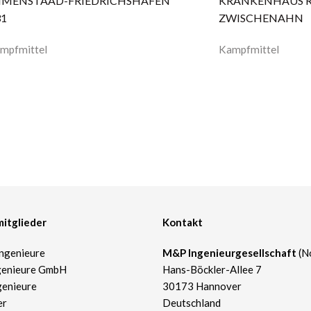
MMENSTAAD-FRIEDRICHSHAFEN
KRANKENHAUS R
31
ZWISCHENAHN
mpfmittel
Kampfmittel
itglieder
Kontakt
ngenieure
​M&P Ingenieurgesellschaft
(N
genieure GmbH
Hans-Böckler-Allee 7
genieure
30173 Hannover
er
Deutschland