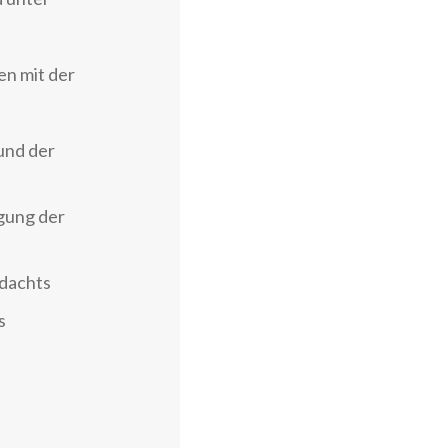
n mit der
und der
gung der
dachts
s