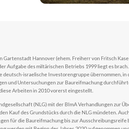
 Gartenstadt Hannover (ehem. Freiherr von Fritsch Kase
der Aufgabe des miltärischen Betriebs 1999 liegt es brach
ne deutsch-israelische Investorengruppe übernommen, in
ungen und Untersuchungen zur Baureifmachung durchführt
ese Arbeiten in 2010 vorerst eingestellt.
Landgesellschaft (NLG) mit der BImA Verhandlungen zur 
in den Kauf des Grundstücks durch die NLG mündeten. Auch
en für die Baureifmachung bis zur Ausschreibungsreife 
ung werden mit Beginn des Jahres 2020 aufgenommen und