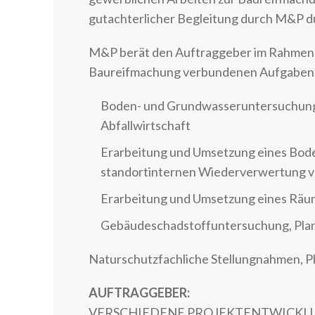
gutachterlicher Begleitung durch M&P 
M&P berät den Auftraggeber im Rahmen d
Baureifmachung verbundenen Aufgabenf
Boden- und Grundwasseruntersuchunge
Abfallwirtschaft
Erarbeitung und Umsetzung eines Bod
standortinternen Wiederverwertung v
Erarbeitung und Umsetzung eines Räu
Gebäudeschadstoffuntersuchung, Plan
Naturschutzfachliche Stellungnahmen, 
AUFTRAGGEBER:
VERSCHIEDENE PROJEKTENTWICKL