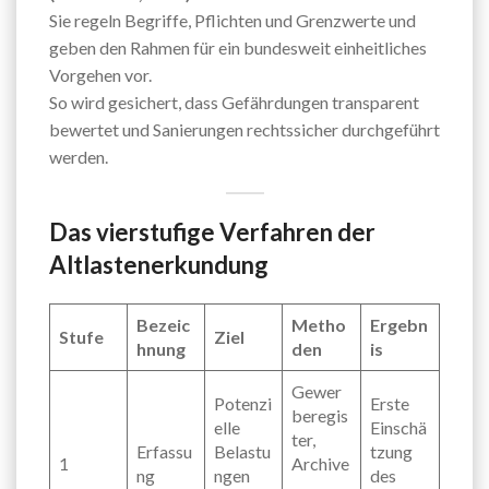
Sie regeln Begriffe, Pflichten und Grenzwerte und
geben den Rahmen für ein bundesweit einheitliches
Vorgehen vor.
So wird gesichert, dass Gefährdungen transparent
bewertet und Sanierungen rechtssicher durchgeführt
werden.
Das vierstufige Verfahren der
Altlastenerkundung
Bezeic
Metho
Ergebn
Stufe
Ziel
hnung
den
is
Gewer
Potenzi
Erste
beregis
elle
Einschä
ter,
Erfassu
Belastu
tzung
1
Archive
ng
ngen
des
,