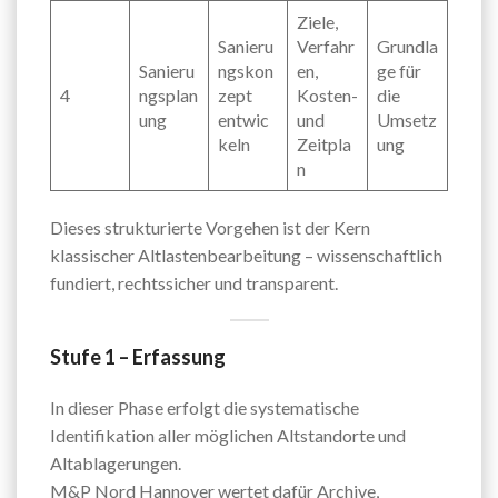
Ziele,
Sanieru
Verfahr
Grundla
Sanieru
ngskon
en,
ge für
4
ngsplan
zept
Kosten-
die
ung
entwic
und
Umsetz
keln
Zeitpla
ung
n
Dieses strukturierte Vorgehen ist der Kern
klassischer Altlastenbearbeitung – wissenschaftlich
fundiert, rechtssicher und transparent.
Stufe 1 – Erfassung
In dieser Phase erfolgt die systematische
Identifikation aller möglichen Altstandorte und
Altablagerungen.
M&P Nord Hannover wertet dafür Archive,