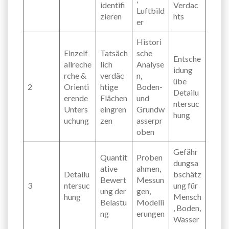
identifi
Verdac
Luftbild
zieren
hts
er
Histori
Einzelf
Tatsäch
sche
Entsche
allreche
lich
Analyse
idung
rche &
verdäc
n,
übe
2
Orienti
htige
Boden-
Detailu
erende
Flächen
und
ntersuc
Unters
eingren
Grundw
hung
uchung
zen
asserpr
oben
Gefähr
Quantit
Proben
dungsa
ative
ahmen,
Detailu
bschätz
Bewert
Messun
3
ntersuc
ung für
ung der
gen,
hung
Mensch
Belastu
Modelli
, Boden,
ng
erungen
Wasser